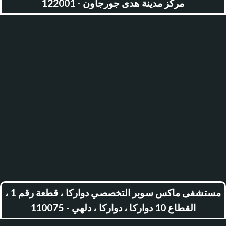
مركز مدينة هدى جورجاون - 122001
مستشفى ماكس سوبر التخصصي دواركا ، قطعة رقم 1 ،
القطاع 10 دواركا ، دواركا ، دلهي - 110075