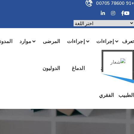
+91 78600 00705
يعمل بواسطة
ترجمة
تعرف
إجراءات
إجراءات
المرضى
موارد
المدون
على
العمود
الدماغ
الدوليون
الطبيب
الفقري