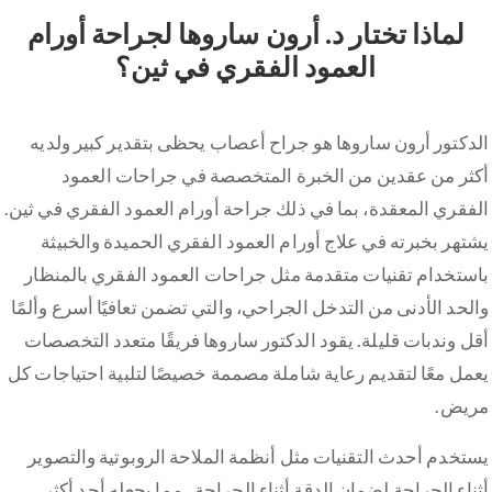
لماذا تختار د. أرون ساروها لجراحة أورام
العمود الفقري في ثين؟
الدكتور أرون ساروها هو جراح أعصاب يحظى بتقدير كبير ولديه
أكثر من عقدين من الخبرة المتخصصة في جراحات العمود
الفقري المعقدة، بما في ذلك جراحة أورام العمود الفقري في ثين.
يشتهر بخبرته في علاج أورام العمود الفقري الحميدة والخبيثة
باستخدام تقنيات متقدمة مثل جراحات العمود الفقري بالمنظار
والحد الأدنى من التدخل الجراحي، والتي تضمن تعافيًا أسرع وألمًا
أقل وندبات قليلة. يقود الدكتور ساروها فريقًا متعدد التخصصات
يعمل معًا لتقديم رعاية شاملة مصممة خصيصًا لتلبية احتياجات كل
مريض.
يستخدم أحدث التقنيات مثل أنظمة الملاحة الروبوتية والتصوير
أثناء الجراحة لضمان الدقة أثناء الجراحة ، مما يجعله أحد أكثر