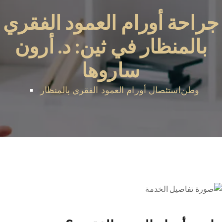
جراحة أورام العمود الفقري
بالمنظار في ثين: د. أرون
ساروها
وطن
استئصال أورام العمود الفقري بالمنظار