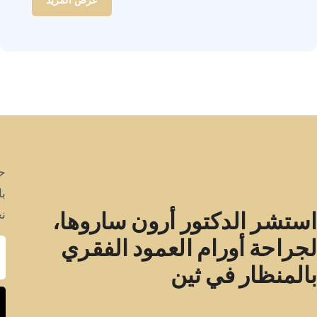
عرض المزيد
حد
با
استشر الدكتور أرون ساروها،
نح
لجراحة أورام العمود الفقري
بالمنظار في ثين