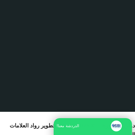
د. آرون ساروها
- © 2025. تصميم وتطوير
رواد العلامات
الدردشة معنا!
التجارية