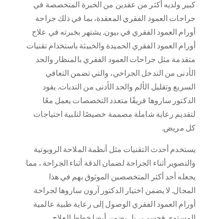
كبير ولديه أكثر من عقدين من الخبرة المتخصصة في
جراحات العمود الفقري المعقدة، بما في ذلك جراحة
أورام العمود الفقري في بيون. يشتهر بخبرته في علاج
أورام العمود الفقري الحميدة والخبيثة باستخدام تقنيات
متقدمة مثل جراحات العمود الفقري بالمنظار والحد
الأدنى من التدخل الجراحي، والتي تضمن التعافي
السريع وتقليل الألم والحد الأدنى من الندبات. يقود
الدكتور ساروها فريقًا متعدد التخصصات يعمل معًا
لتقديم رعاية شاملة مصممة خصيصًا لتلبية احتياجات
كل مريض.
يستخدم أحدث التقنيات مثل أنظمة الملاحة الروبوتية
والتصوير أثناء الجراحة لضمان الدقة أثناء الجراحة ، مما
يجعله أحد أكثر المتخصصين الموثوق بهم في هذا
المجال. لا يضمن اختيار الدكتور آرون ساروها لجراحة
أورام العمود الفقري الوصول إلى رعاية طبية عالمية
المستوى فحسب ، بل يضمن أيضا خطط العلاج