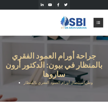
جراحة أورام العمود الفقري
بالمنظار في بيون: الدكتور أرون
ساروها
وطن
استئصال أورام العمود الفقري بالمنظار