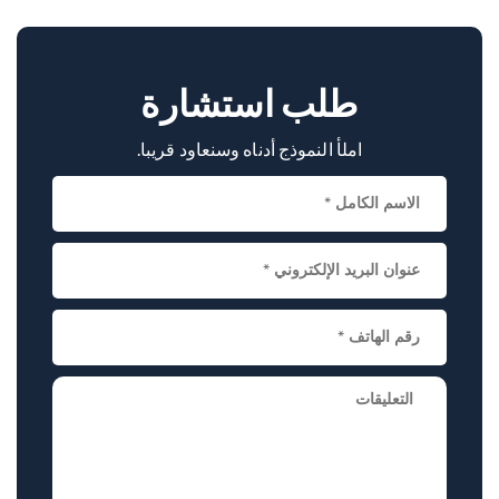
تركز على المريض ، والوصول إلى التكنولوجيا الجراحية
المتقدمة تجعله خيارا رائدا لمرضى أورام العمود الفقري.
طلب استشارة
املأ النموذج أدناه وسنعاود قريبا.