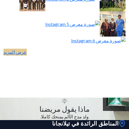
عرض المزيد
يا شارما
علاج النفسي الديناميكي
دكتور آرون ساروها هو خبير حقيقي في علاج استسقاء الرأس. لقد
كن من إدخال تحويلة بنجاح لتصريف السوائل الزائدة من عقلي ، وأنا
آن أشعر بتحسن كبير بفضل مهاراته المذهلة. أنا ممتن جدا لوجوده
بيبي.
ماذا يقول مريضنا
ولد مدح الألم يمنحك كاملا.
المناطق الرائدة في تيلانجانا