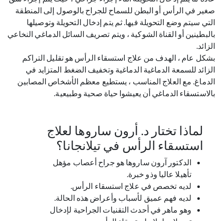
صغير في الرأس أو البطن للسماح للجراح بالوصول إلى المنطقة
التي سيتم وضع التحويلة فيها. ثم يتم إدخال التحويلة وتوصيلها
بالبطينين أو القناة الشوكية ، ويتم تصريف السائل الدماغي النخاعي
الزائد.
بشكل عام ، الهدف من علاج استسقاء الرأس هو تقليل التراكم
الزائد للسمعة الدماغية الدماغية وتخفيف الضغط المتزايد في
الدماغ. مع العلاج المناسب ، يستطيع معظم الأشخاص المصابين
بالاستسقاء الدماغي أن يعيشوا حياة صحية وطبيعية.
لماذا تختار د. أرون ساروها لعلاج
استسقاء الرأس في تيلانجانا؟
الدكتور آرون ساروها هو جراح أعصاب مؤهل
تأهيلا عاليا وذو خبرة.
لديه تخصص في علاج استسقاء الرأس.
لديه فهم عميق لأسباب وأعراض هذه الحالة.
وهو ماهر في أحدث التقنيات الجراحية لإدخال