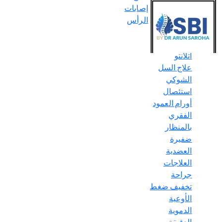
الفقري
إصابات
علاج
الرأس
الاضطرابات
المحورية في
أتلانتو
علاج السل
الشوكي
استئصال
أورام العمود
الفقري
بالمنظار
ضفيرة
العضدية
العلاجات
جراحة
تخفيف ضغط
الأوعية
الدموية
الدقيقة