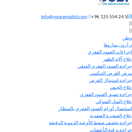
info@youremailid.com
+96 125 554 24 5
ن
 آرون ساروها
راءات العمود الفقري
اج آلام الظهر
احة العمود الفقري العنقي
ض القرص التنكسي
احة استبدال القرص
اج الجنف
احة تضيق العمود الفقري
اج السل الشوكي
تئصال أورام العمود الفقري بالمنظار
اج الضفيرة العضدية
احة تخفيف ضغط الأوعية الدموية الدقيقة
احة ترقيع الأعصاب