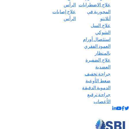
علاج الاضطرابات
الرأس
المحورية في
علاج إصابات
أتلانتو
الرأس
علاج السل
الشوكي
استئصال أورام
العمود الفقري
بالمنظار
علاج الضفيرة
العضدية
جراحة تخفيف
ضغط الأوعية
الدموية الدقيقة
جراحة ترقيع
الأعصاب