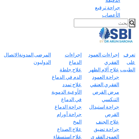
جراحة ترقيع
الأعصاب
تعرف
إجراءات العمود
إجراءات
المرضى
المدونة
الاتصال
على
الفقري
الدماغ
الدوليون
الطبيب
علاج آلام الظهر
علاج جلطة
جراحة العمود
الدم في الدماغ
الفقري العنقي
علاج تمدد
مرض القرص
الأوعية الدموية
التنكسي
في الدماغ
جراحة استبدال
جراحة الدماغ
القرص
جراحة أورام
علاج الجنف
المخ
جراحة تضيق
علاج الصداع
العمود الفقري
علاج استسقاء