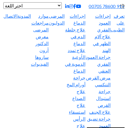
+91 78600 00705
يعمل بواسطة
ترجمة
تعرف
إجراءات
إجراءات
المرضى
موارد
المدونة
الاتصال
على
العمود
الدماغ
الدوليون
مراجعات
الطبيب
الفقري
علاج جلطة
المرضى
علاج آلام
الدم في
معرض
الظهر في
الدماغ
الدكتور
الهند
علاج تمدد
آرون
جراحة العمود
الأوعية
ساروها
الفقري
الدموية في
الفيديوات
العنقي
الدماغ
مرض القرص
جراحة
التنكسي
أورام المخ
جراحة
علاج
استبدال
الصداع
القرص
علاج
علاج الجنف
استسقاء
جراحة تضيق
الرأس
العمود
علاج