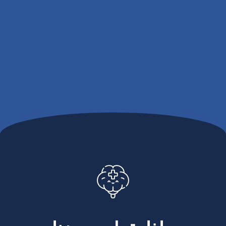
السوائل الزائدة من عقلي ، وأنا الآن أشعر بتحسن كبير
بفضل مهاراته المذهلة. أنا ممتن جدا لوجوده كطبيبي.