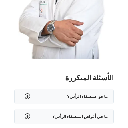
الأسئلة المتكررة
ما هو استسقاء الرأس؟
استسقاء الرأس هو حالة يوجد فيها تراكم مفرط للسائل
الدماغي النخاعي (CSF) في الدماغ. يمكن أن يتسبب ذلك
ما هي أعراض استسقاء الرأس؟
في تضخم البطينين أو الفراغات المجوفة في الدماغ ، مما
يمكن أن تختلف أعراض استسقاء الرأس حسب شدة