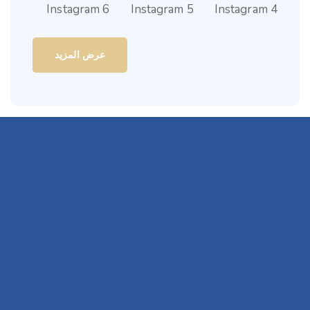
عرض المزيد
بريا شارما
العلاج النفسي الديناميكي
الدكتور آرون ساروها هو خبير حقيقي في علاج استسقاء