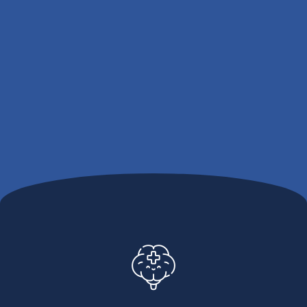
الرأس. لقد تمكن من إدخال تحويلة بنجاح لتصريف
السوائل الزائدة من عقلي ، وأنا الآن أشعر بتحسن كبير
بفضل مهاراته المذهلة. أنا ممتن جدا لوجوده كطبيبي.