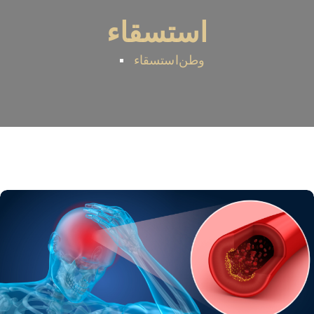
استسقاء
وطن
استسقاء