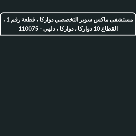
مستشفى ماكس سوبر التخصصي دواركا ، قطعة رقم 1 ،
القطاع 10 دواركا ، دواركا ، دلهي - 110075