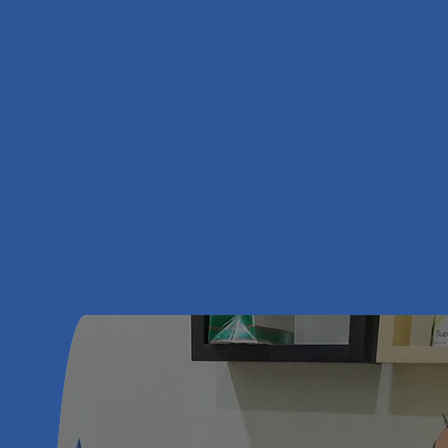
من إدخال تحويلة بنجاح
لتصريف السوائل الزائدة
من عقلي ، وأنا الآن أشعر
بتحسن كبير بفضل مهاراته
المذهلة. أنا ممتن جدا
لوجوده كطبيبي.