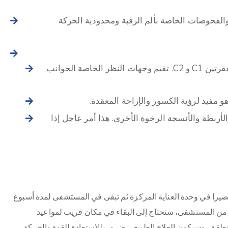
الفحوصات الخاصة بألم الرقبة ومحدودية الحركة
الأشعة السينية: اختبار أولي للبحث عن اختلال المحاذاة بين الفقرتين C1 و C2. تقيم وجهات النظر الخاصة الجوانب
 مفيد لرؤية الكسور والإزاحة المعقدة.
لأربطة والأنسجة الرخوة الأخرى. هذا أمر عاجل إذا
يرا في وحدة العناية المركزة ثم تبقى في المستشفى لمدة أسبوع
روج من المستشفى، ستحتاج إلى البقاء في مكان قريب لمواعيد
استقرار المنطقة ، وسيكون العلاج الطبيعي ضروريا لاستعادة القوة والحركة.