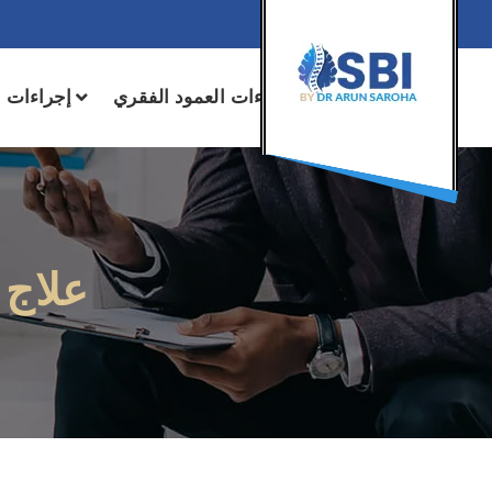
+91 78600 00705
تعرف على الطبيب
إجراءات العمود الفقري
إجراءات ا
علاج 