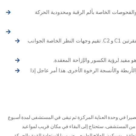
الفحوصات الخاصة بألم الرقبة ومحدودية الحركة
الأشعة السينية: اختبار أولي للبحث عن اختلال المحاذاة بين الفقرتين C1 و C2. تقيم وجهات النظر الخاصة الجوانب
 مفيد لرؤية الكسور والإزاحة المعقدة.
لأربطة والأنسجة الرخوة الأخرى. هذا أمر عاجل إذا
يرا في وحدة العناية المركزة ثم تبقى في المستشفى لمدة أسبوع
روج من المستشفى، ستحتاج إلى البقاء في مكان قريب لمواعيد
استقرار المنطقة ، وسيكون العلاج الطبيعي ضروريا لاستعادة القوة والحركة.