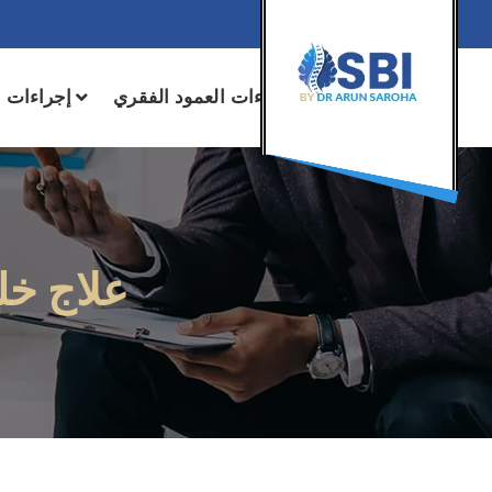
+91 78600 00705
تعرف على الطبيب
إجراءات العمود الفقري
إجراءات ا
علاج خل