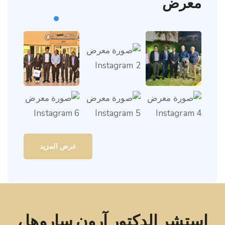
معرض
عرض المزيد
استشر الدكتور آرون ساروها ،