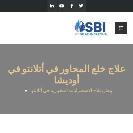
علاج خلع المحاور في أتلانتو في
أوديشا
وطن
علاج الاضطرابات المحورية في أتلانتو