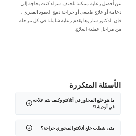
عن أفضل رعاية ممكنة للجنف. سواء كنت بحاجة إلى
دعامة أو علاج طبيعي أو جراحة دمج العمود الفقري ،
فإن الدكتور ساروها يقدم رعاية شاملة في كل مرحلة
من مراحل عملية العلاج.
الأسئلة المتكررة
ما هو خلع المحاور في أتلانتو وكيف يتم علاجه
في أوديشا؟
خلع المحور الأطلسي (AAD) هو انحراف بين الفقرتين
العنقيين الأوليين. في أوديشا، قد يشمل العلاج تقويم
متى يتطلب خلع أتلانتو المحوري جراحة؟
الرقبة، أو الشد، أو التثبيت الجراحي. يتخصص الدكتور