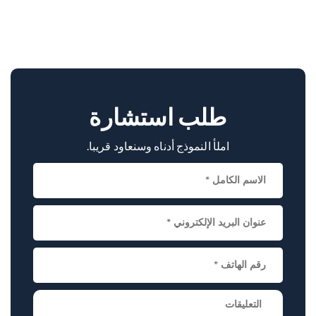
With over 26 years of experience, Dr. Arun Saroha
is a leading neurosurgeon for complex cervical
spine conditions. His success with AAD cases, use
of advanced tools, and patient-first approach make
him a trusted specialist.
طلب استشارة
املأ النموذج أدناه وسنعاود قريبا.