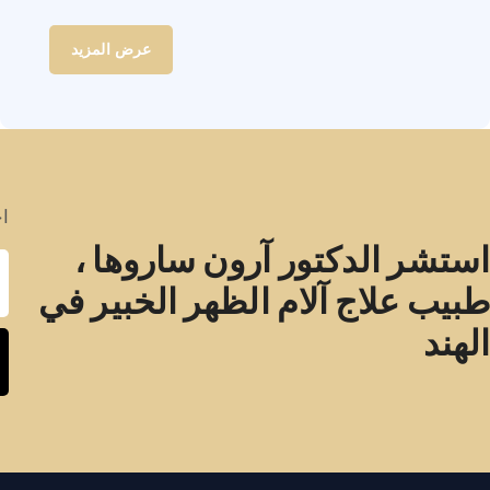
عرض المزيد
اح
استشر الدكتور آرون ساروها ،
طبيب علاج آلام الظهر الخبير في
الهند