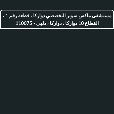
مستشفى ماكس سوبر التخصصي دواركا ، قطعة رقم 1 ،
القطاع 10 دواركا ، دواركا ، دلهي - 110075