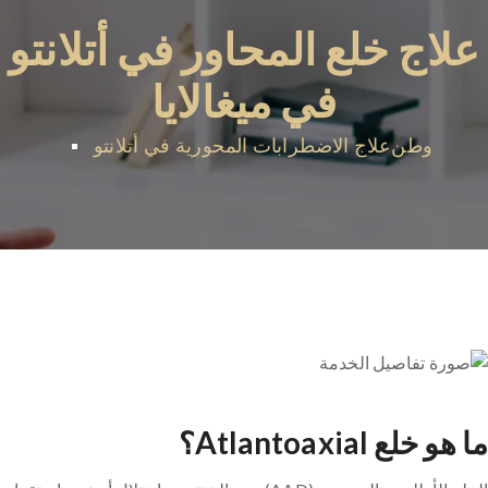
علاج خلع المحاور في أتلانتو
في ميغالايا
وطن
علاج الاضطرابات المحورية في أتلانتو
ما هو خلع Atlantoaxial؟