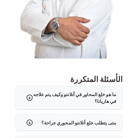
الأسئلة المتكررة
ما هو خلع المحاور في أتلانتو وكيف يتم علاجه
في هاريانا؟
خلع المحور الأطلسي (AAD) هو انحراف بين الفقرتين
العنقيين الأوليين. في هاريانا، قد يشمل العلاج تقويم
متى يتطلب خلع أتلانتو المحوري جراحة؟
الرقبة، أو الشد، أو التثبيت الجراحي. يتخصص الدكتور
الجراحة مطلوبة عند ظهور الأعراض العصبية أو زيادة
أرون ساروها في التصحيح الدقيق باستخدام تقنيات