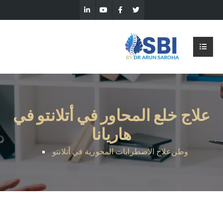
علاج خلع المحاور في أتلانتو في
هاريانا
وطن
علاج الاضطرابات المحورية في أتلانتو