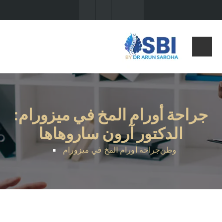
جراحة أورام المخ في ميزورام:
الدكتور آرون ساروهاها
وطن
جراحة أورام المخ في ميزورام