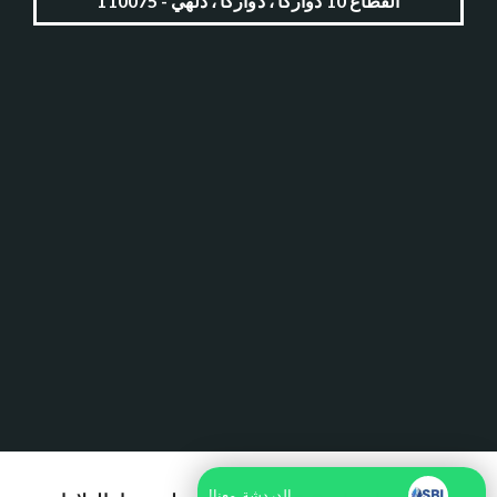
القطاع 10 دواركا ، دواركا ، دلهي - 110075
الدردشة معنا!