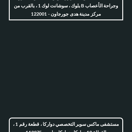
وجراحة الأعصاب B بلوك ، سوشانت لوك 1 ، بالقرب من
مركز مدينة هدى جورجاون - 122001
مستشفى ماكس سوبر التخصصي دواركا ، قطعة رقم 1 ،