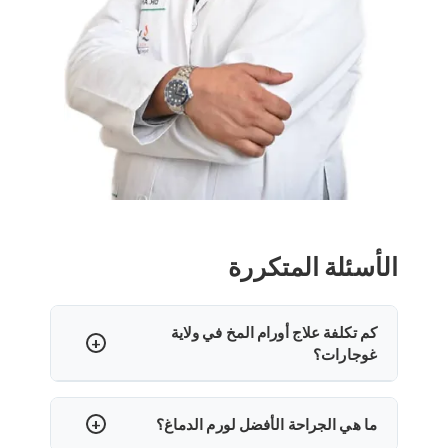
الأسئلة المتكررة
كم تكلفة علاج أورام المخ في ولاية
غوجارات؟
علاج أورام المخ في ولاية غوجارات
يقدم خيارات علاجية
ميسورة التكلفة بتكاليف متفاوتة بناء على تعقيد الإجراء
ما هي الجراحة الأفضل لورم الدماغ؟
ومرافق المستشفى والغرسات المستخدمة ومدة الشفاء.