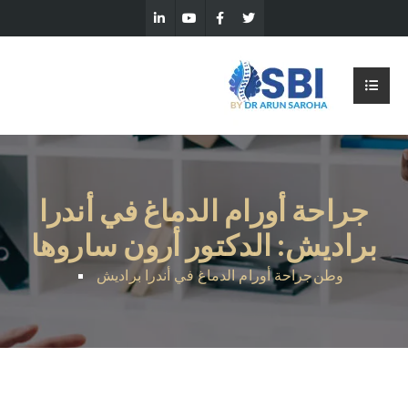
جراحة أورام الدماغ في أندرا
براديش: الدكتور أرون ساروها
وطن
جراحة أورام الدماغ في أندرا براديش