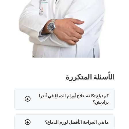
الأسئلة المتكررة
كم تبلغ تكلفة علاج أورام الدماغ في أندرا
براديش؟
علاج أورام الدماغ في ولاية أندرا براديش
يقدم خيارات
علاجية ميسورة التكلفة بتكاليف متفاوتة بناء على تعقيد
ما هي الجراحة الأفضل لورم الدماغ؟
الإجراء ومرافق المستشفى والغرسات المستخدمة ومدة