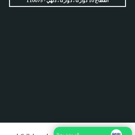
القطاع 10 دواركا ، دواركا ، دلهي - 110075
الدردشة معنا!