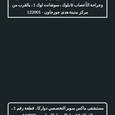
وجراحة الأعصاب B بلوك ، سوشانت لوك 1 ، بالقرب من
مركز مدينة هدى جورجاون - 122001
مستشفى ماكس سوبر التخصصي دواركا ، قطعة رقم 1 ،